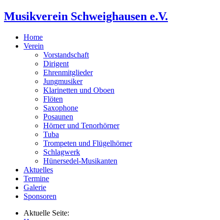
Musikverein Schweighausen e.V.
Home
Verein
Vorstandschaft
Dirigent
Ehrenmitglieder
Jungmusiker
Klarinetten und Oboen
Flöten
Saxophone
Posaunen
Hörner und Tenorhörner
Tuba
Trompeten und Flügelhörner
Schlagwerk
Hünersedel-Musikanten
Aktuelles
Termine
Galerie
Sponsoren
Aktuelle Seite: