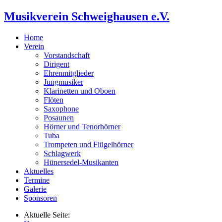
Musikverein Schweighausen e.V.
Home
Verein
Vorstandschaft
Dirigent
Ehrenmitglieder
Jungmusiker
Klarinetten und Oboen
Flöten
Saxophone
Posaunen
Hörner und Tenorhörner
Tuba
Trompeten und Flügelhörner
Schlagwerk
Hünersedel-Musikanten
Aktuelles
Termine
Galerie
Sponsoren
Aktuelle Seite: