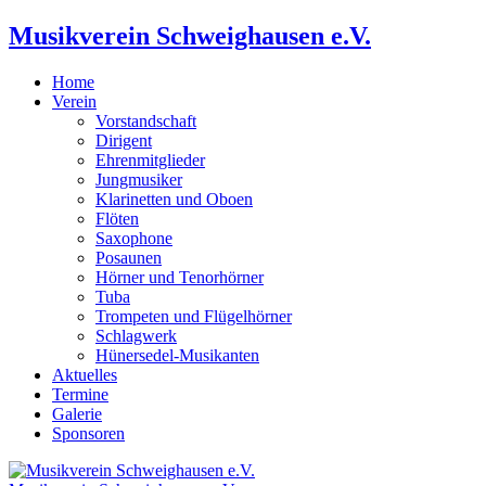
Musikverein Schweighausen e.V.
Home
Verein
Vorstandschaft
Dirigent
Ehrenmitglieder
Jungmusiker
Klarinetten und Oboen
Flöten
Saxophone
Posaunen
Hörner und Tenorhörner
Tuba
Trompeten und Flügelhörner
Schlagwerk
Hünersedel-Musikanten
Aktuelles
Termine
Galerie
Sponsoren