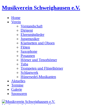
Musikverein Schweighausen e.V.
Home
Verein
Vorstandschaft
Dirigent
Ehrenmitglieder
Jungmusiker
Klarinetten und Oboen
Flöten
Saxophone
Posaunen
Hörner und Tenorhörner
Tuba
Trompeten und Flügelhörner
Schlagwerk
Hünersedel-Musikanten
Aktuelles
Termine
Galerie
Sponsoren